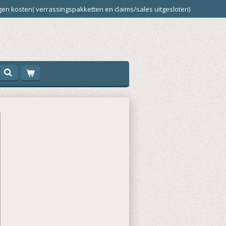
en kosten( verrassingspakketten en claims/sales uitgesloten)