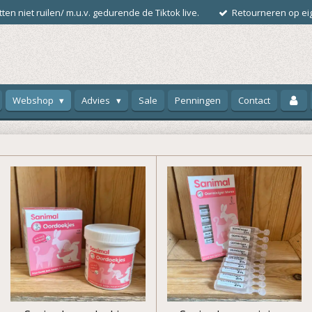
ten niet ruilen/ m.u.v. gedurende de Tiktok live.
Retourneren op eig
Webshop
Advies
Sale
Penningen
Contact