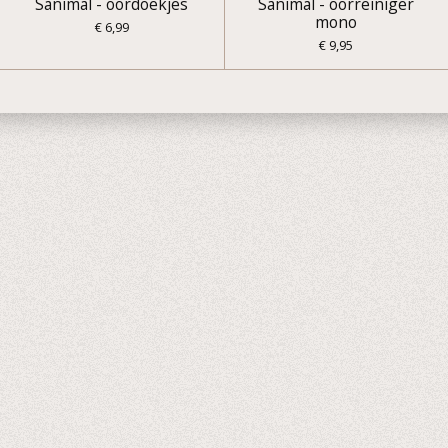
Sanimal - oordoekjes
Sanimal - oorreiniger
mono
€ 6,99
€ 9,95