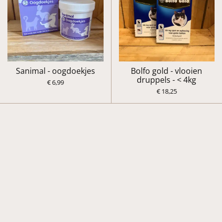
Sanimal - oogdoekjes
Bolfo gold - vlooien
druppels - < 4kg
€ 6,99
€ 18,25