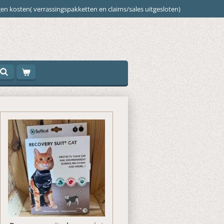
en kosten( verrassingspakketten en claims/sales uitgesloten)