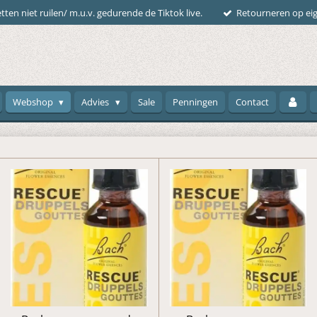
tten niet ruilen/ m.u.v. gedurende de Tiktok live.
Retourneren op eig
Webshop
Advies
Sale
Penningen
Contact