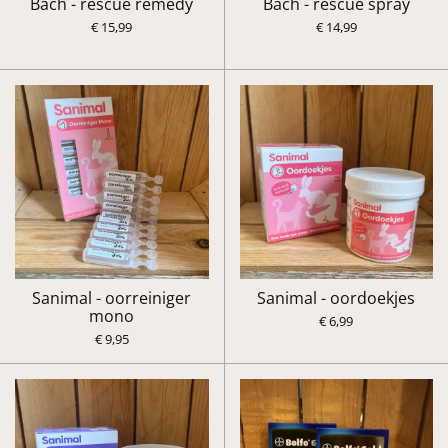
Bach - rescue remedy
Bach - rescue spray
€ 15,99
€ 14,99
Sanimal - oorreiniger
Sanimal - oordoekjes
mono
€ 6,99
€ 9,95