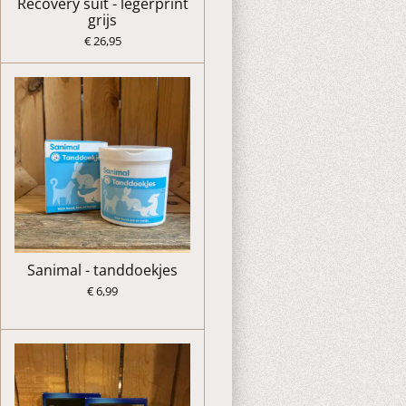
Recovery suit - legerprint
grijs
€ 26,95
Sanimal - tanddoekjes
€ 6,99