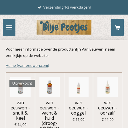
Ga
Verzending 1-3 werkdagen!
direct
naar
de
hoofdinhoud
Voor meer informatie over de productenlijn Van Eeuwen, neem
een kijkje op de website.
Home (van-eeuwen.com)
Uitverkocht
van
van
van
van
eeuwen -
eeuwen -
eeuwen -
eeuwen -
snuit &
vacht &
ooggel
oorzalf
keel
huid
€ 11,99
€ 11,99
(droog-
€ 14,99