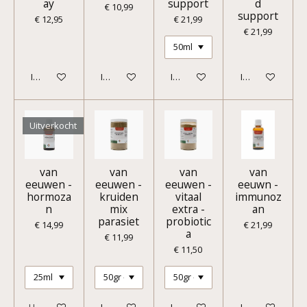
ay
support
d
€ 10,99
support
€ 12,95
€ 21,99
€ 21,99
In winkelwagen
In winkelwagen
In winkelwagen
In winkelwagen
Uitverkocht
van
van
van
van
eeuwen -
eeuwen -
eeuwen -
eeuwn -
hormoza
kruiden
vitaal
immunoz
n
mix
extra -
an
parasiet
probiotic
€ 14,99
€ 21,99
a
€ 11,99
€ 11,50