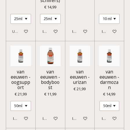
schilfers)
€ 14,99
Uitverkocht
In winkelwagen
In winkelwagen
In winkelwagen
van
van
van
van
eeuwen -
eeuwen -
eeuwen -
eeuwen -
oogsupp
bodyboo
urizan
darmoza
ort
st
n
€ 21,99
€ 21,99
€ 11,99
€ 14,99
In winkelwagen
In winkelwagen
In winkelwagen
In winkelwagen