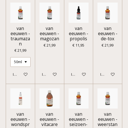
van
van
van
van
eeuwen -
eeuwen -
eeuwen -
eeuwen -
traumaza
magozan
propolis
de-tox
n
€ 21,99
€ 11,95
€ 21,99
€ 21,99
In winkelwagen
In winkelwagen
In winkelwagen
In winkelwagen
van
van
van
van
eeuwen -
eeuwen -
eeuwen -
eeuwen -
wondspr
vitacare
seizoen-
weerstan