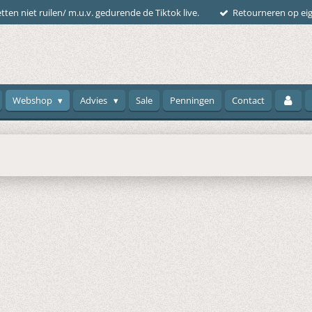
tten niet ruilen/ m.u.v. gedurende de Tiktok live.
Retourneren op eig
Webshop
Advies
Sale
Penningen
Contact