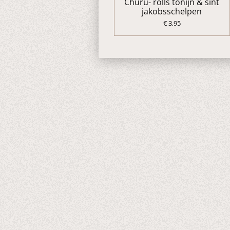
Churu- rolls tonijn & sint
jakobsschelpen
€ 3,95