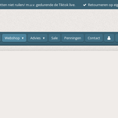
tten niet ruilen/ m.u.v. gedurende de Tiktok live.
Retourneren op eig
Webshop
Advies
Sale
Penningen
Contact