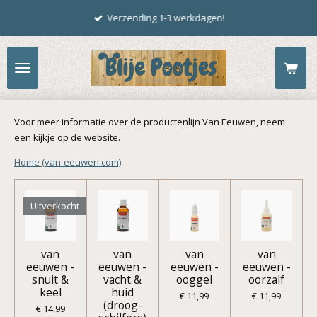
Ga
Verzending 1-3 werkdagen!
direct
naar
de
hoofdinhoud
Voor meer informatie over de productenlijn Van Eeuwen, neem
een kijkje op de website.
Home (van-eeuwen.com)
Uitverkocht
van
van
van
van
eeuwen -
eeuwen -
eeuwen -
eeuwen -
snuit &
vacht &
ooggel
oorzalf
keel
huid
€ 11,99
€ 11,99
(droog-
€ 14,99