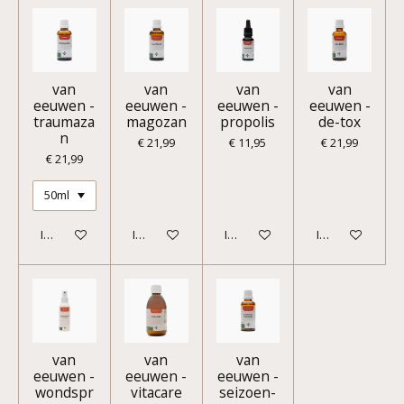
van
van
van
van
eeuwen -
eeuwen -
eeuwen -
eeuwen -
traumaza
magozan
propolis
de-tox
n
€ 21,99
€ 11,95
€ 21,99
€ 21,99
In winkelwagen
In winkelwagen
In winkelwagen
In winkelwagen
van
van
van
eeuwen -
eeuwen -
eeuwen -
wondspr
vitacare
seizoen-