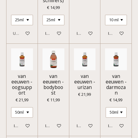
schilfers)
€ 14,99
Uitverkocht
In winkelwagen
In winkelwagen
In winkelwagen
van
van
van
van
eeuwen -
eeuwen -
eeuwen -
eeuwen -
oogsupp
bodyboo
urizan
darmoza
ort
st
n
€ 21,99
€ 21,99
€ 11,99
€ 14,99
In winkelwagen
In winkelwagen
In winkelwagen
In winkelwagen