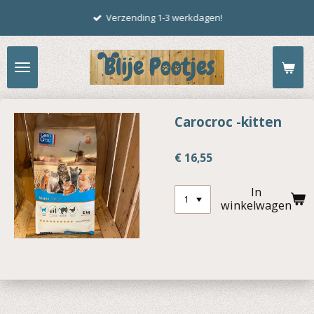
Ga
Verzending 1-3 werkdagen!
direct
naar
de
hoofdinhoud
Carocroc -kitten
€ 16,55
In
winkelwagen