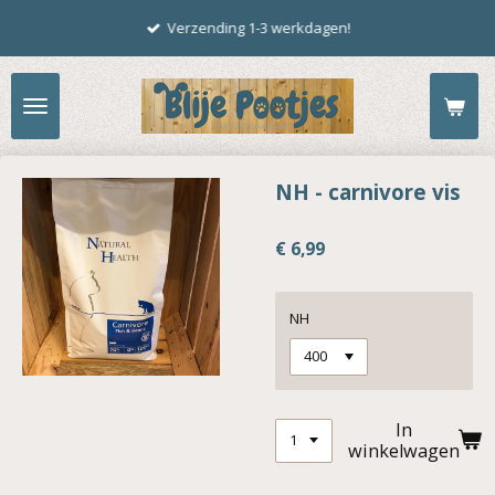
Ga
Verzending 1-3 werkdagen!
direct
naar
de
hoofdinhoud
NH - carnivore vis
€ 6,99
NH
In
winkelwagen