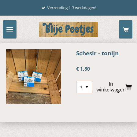
Ga
Verzending 1-3 werkdagen!
direct
naar
de
hoofdinhoud
Schesir - tonijn
€ 1,80
In
winkelwagen