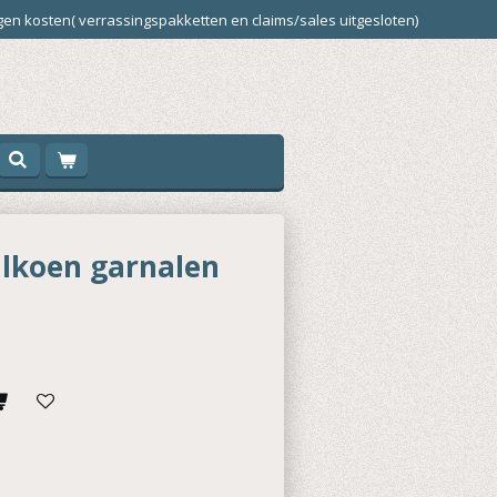
en kosten( verrassingspakketten en claims/sales uitgesloten)
alkoen garnalen