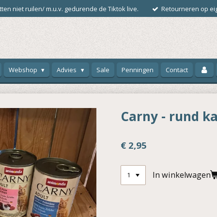
ten niet ruilen/ m.u.v. gedurende de Tiktok live.
Retourneren op eig
Webshop
Advies
Sale
Penningen
Contact
Carny - rund k
€ 2,95
In winkelwagen