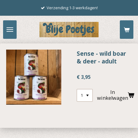
Ga
Verzending 1-3 werkdagen!
direct
naar
de
hoofdinhoud
Sense - wild boar
& deer - adult
€ 3,95
In
winkelwagen