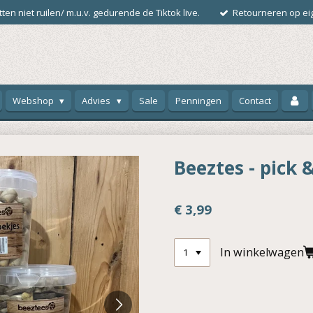
ten niet ruilen/ m.u.v. gedurende de Tiktok live.
Retourneren op eig
Webshop
Advies
Sale
Penningen
Contact
Beeztes - pick 
€ 3,99
In winkelwagen