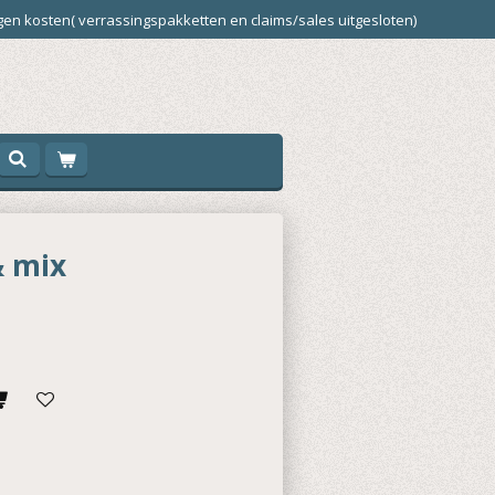
en kosten( verrassingspakketten en claims/sales uitgesloten)
& mix