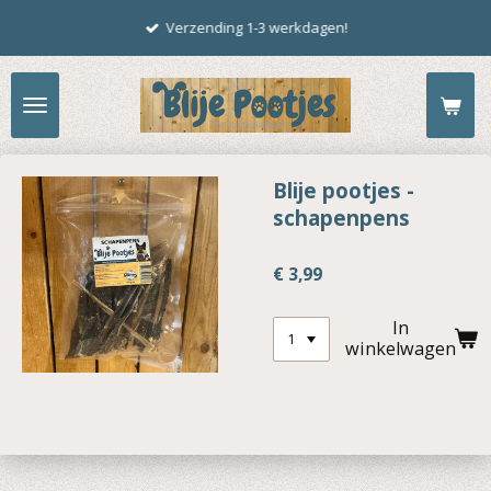
Ga
Verzending 1-3 werkdagen!
direct
naar
de
hoofdinhoud
Blije pootjes -
schapenpens
€ 3,99
In
winkelwagen