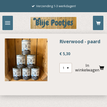
Ga
Verzending 1-3 werkdagen!
direct
naar
de
hoofdinhoud
Riverwood - paard
€ 5,30
In
winkelwagen