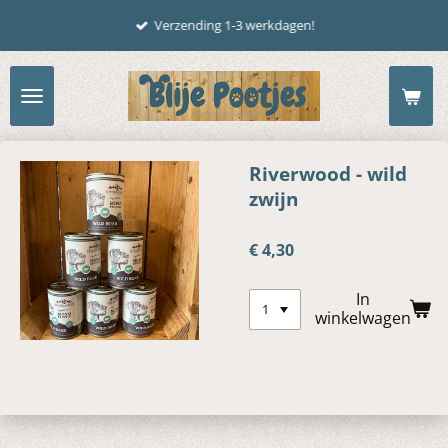
Ga
Verzending 1-3 werkdagen!
direct
naar
de
hoofdinhoud
Riverwood - wild
zwijn
€ 4,30
In
winkelwagen