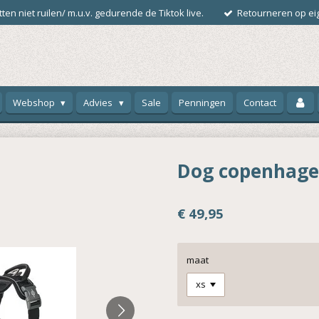
ten niet ruilen/ m.u.v. gedurende de Tiktok live.
Retourneren op eig
Webshop
Advies
Sale
Penningen
Contact
Dog copenhagen
€ 49,95
maat