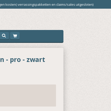
en kosten( verrassingspakketten en claims/sales uitgesloten)
 - pro - zwart