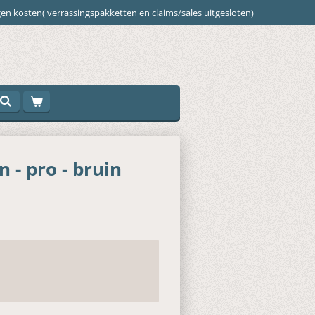
en kosten( verrassingspakketten en claims/sales uitgesloten)
 - pro - bruin