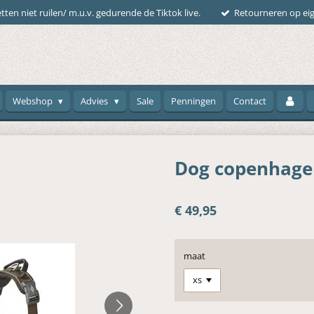
tten niet ruilen/ m.u.v. gedurende de Tiktok live.
Retourneren op eig
Webshop
Advies
Sale
Penningen
Contact
Dog copenhagen
€ 49,95
maat