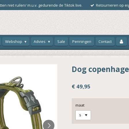
ten niet ruilen/ m.u.v. gedurende de Tiktok live.
Retourneren op eig
Webshop
Advies
Sale
Penningen
Contact
Dog copenhagen
€ 49,95
maat