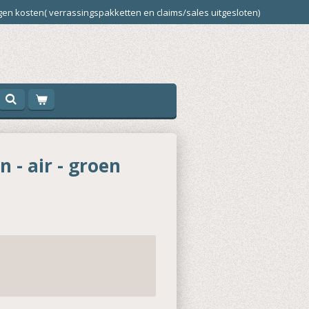
en kosten( verrassingspakketten en claims/sales uitgesloten)
 - air - groen