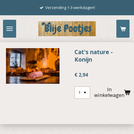
Ga
Verzending 1-3 werkdagen!
direct
naar
de
hoofdinhoud
Cat's nature -
Konijn
€ 2,94
In
winkelwagen