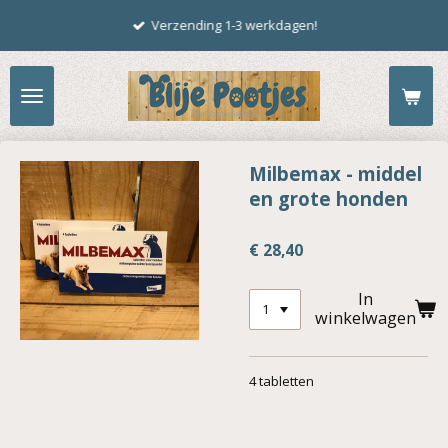
Ga
Verzending 1-3 werkdagen!
direct
naar
de
hoofdinhoud
Milbemax - middel
en grote honden
€ 28,40
In
winkelwagen
4 tabletten