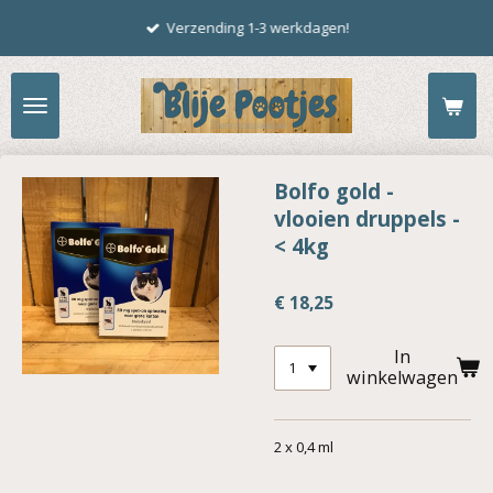
Ga
Verzending 1-3 werkdagen!
direct
naar
de
hoofdinhoud
Bolfo gold -
vlooien druppels -
< 4kg
€ 18,25
In
winkelwagen
2 x 0,4 ml