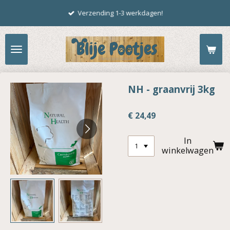
Ga
Verzending 1-3 werkdagen!
direct
naar
de
hoofdinhoud
NH - graanvrij 3kg
€ 24,49
In
winkelwagen