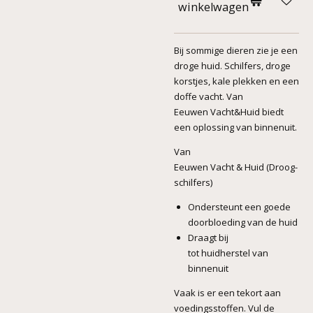
winkelwagen
Bij sommige dieren zie je een
droge
huid. Schilfers, droge
korstjes, kale plekken en een
doffe
vacht. Van
Eeuwen
Vacht&Huid
biedt
een oplossing van binnenuit.
Van
Eeuwen
Vacht
&
Huid
(Droog-
schilfers)
Ondersteunt een goede
doorbloeding van de
huid
Draagt bij
tot
huidherstel
van
binnenuit
Vaak is er een tekort aan
voedingsstoffen. Vul de