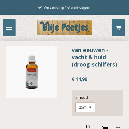
Ga
Verzending 1-3 werkdagen!
direct
naar
de
hoofdinhoud
van eeuwen -
vacht & huid
(droog-schilfers)
€ 14,99
inhoud
In