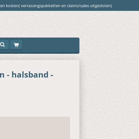
en kosten( verrassingspakketten en claims/sales uitgesloten)
 - halsband -