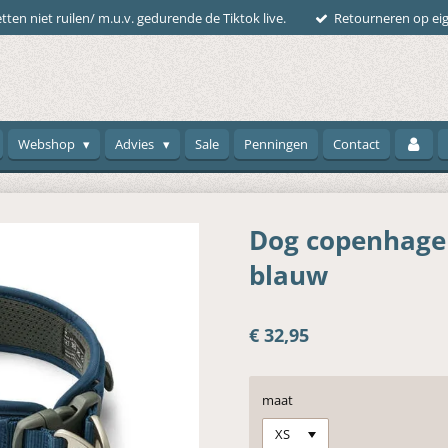
tten niet ruilen/ m.u.v. gedurende de Tiktok live.
Retourneren op eig
Webshop
Advies
Sale
Penningen
Contact
Dog copenhagen
blauw
€ 32,95
maat