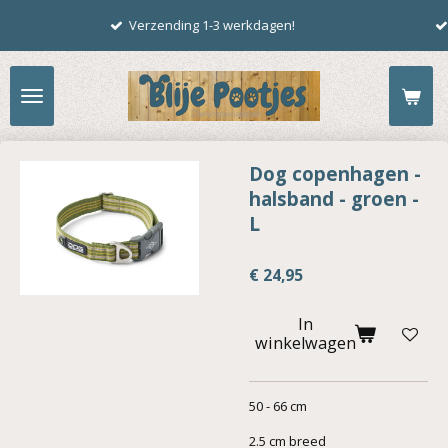
verrassings(live )pakke
Ga
rzending 1-3 werkdagen!
live.
direct
naar
de
hoofdinhoud
Dog copenhagen -
halsband - groen -
L
€ 24,95
In
winkelwagen
50 - 66 cm
2.5 cm breed