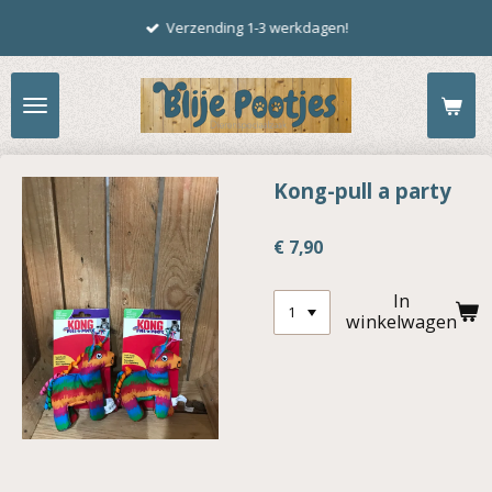
Ga
Verzending 1-3 werkdagen!
direct
naar
de
hoofdinhoud
Kong-pull a party
€ 7,90
In
winkelwagen