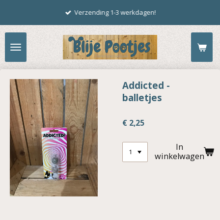
Ga
Verzending 1-3 werkdagen!
direct
naar
de
hoofdinhoud
Addicted -
balletjes
€ 2,25
In
winkelwagen