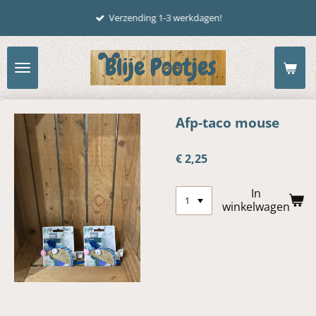
Ga
Verzending 1-3 werkdagen!
direct
naar
de
hoofdinhoud
Afp-taco mouse
€ 2,25
In
winkelwagen