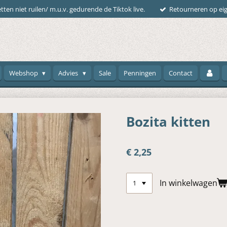
tten niet ruilen/ m.u.v. gedurende de Tiktok live.
Retourneren op eig
Webshop
Advies
Sale
Penningen
Contact
Bozita kitten
€ 2,25
In winkelwagen