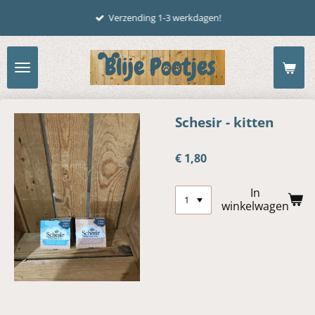
Ga
Verzending 1-3 werkdagen!
direct
naar
de
hoofdinhoud
Schesir - kitten
€ 1,80
In
winkelwagen