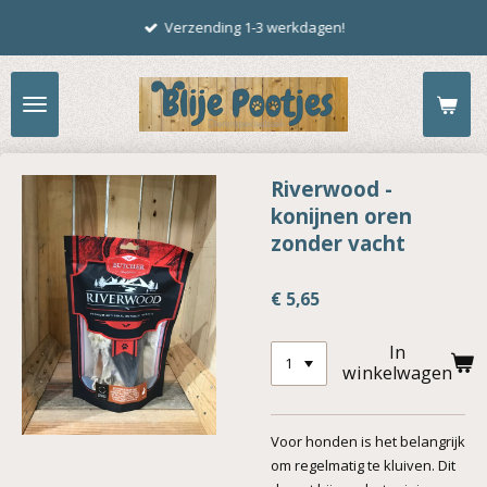
Ga
Verzending 1-3 werkdagen!
direct
naar
de
hoofdinhoud
Riverwood -
konijnen oren
zonder vacht
€ 5,65
In
winkelwagen
Voor honden is het belangrijk
om regelmatig te kluiven. Dit