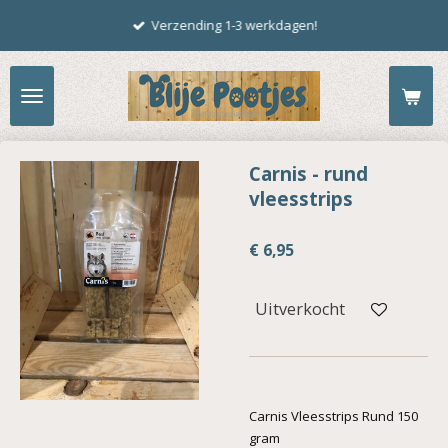
Ga
Verzending 1-3 werkdagen!
direct
naar
de
hoofdinhoud
Carnis - rund
vleesstrips
€ 6,95
Uitverkocht
Carnis Vleesstrips Rund 150
gram