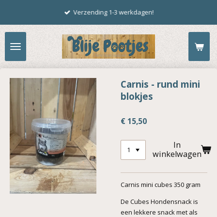
Ga
Verzending 1-3 werkdagen!
direct
naar
de
hoofdinhoud
Carnis - rund mini
blokjes
€ 15,50
In
winkelwagen
Carnis mini cubes 350 gram
De Cubes Hondensnack is
een lekkere snack met als