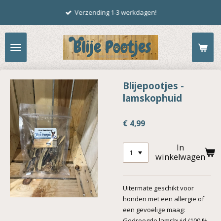
Ga
Verzending 1-3 werkdagen!
direct
naar
de
hoofdinhoud
Blijepootjes -
lamskophuid
€ 4,99
In
winkelwagen
Uitermate geschikt voor
honden met een allergie of
een gevoelige maag:
Gedroogde lamshuid (100 %,