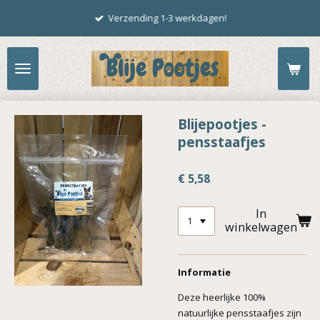
Ga
Verzending 1-3 werkdagen!
direct
naar
de
hoofdinhoud
Blijepootjes -
pensstaafjes
€ 5,58
In
winkelwagen
Informatie
Deze heerlijke 100%
natuurlijke pensstaafjes zijn