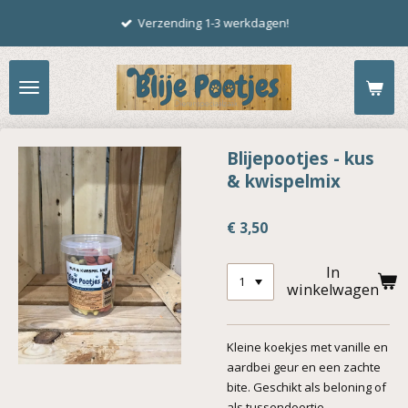
Ga
Verzending 1-3 werkdagen!
direct
naar
de
hoofdinhoud
Blijepootjes - kus
& kwispelmix
€ 3,50
In
winkelwagen
Kleine koekjes met vanille en
aardbei geur en een zachte
bite. Geschikt als beloning of
als tussendoortje.