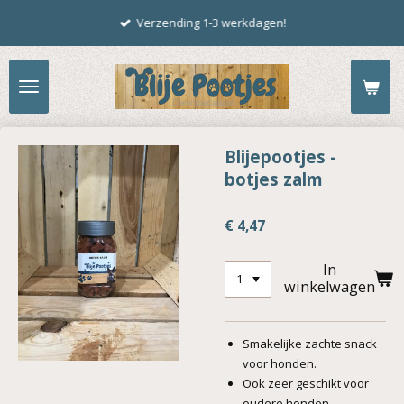
Ga
Verzending 1-3 werkdagen!
direct
naar
de
hoofdinhoud
Blijepootjes -
botjes zalm
€ 4,47
In
winkelwagen
Smakelijke zachte snack
voor honden.
Ook zeer geschikt voor
oudere honden.