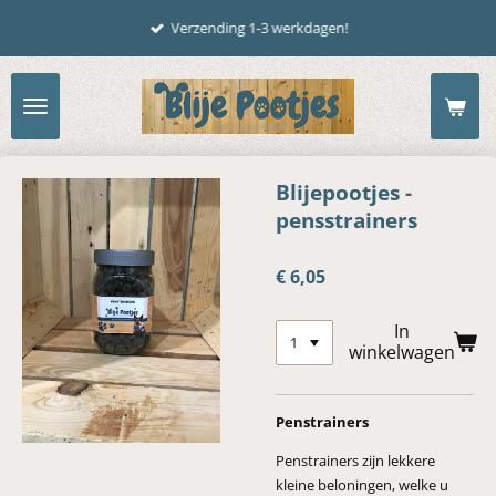
Ga
Verzending 1-3 werkdagen!
direct
naar
de
hoofdinhoud
Blijepootjes -
pensstrainers
€ 6,05
In
winkelwagen
Penstrainers
Penstrainers zijn lekkere
kleine beloningen, welke u