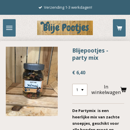
Ga
Verzending 1-3 werkdagen!
direct
naar
de
hoofdinhoud
Blijepootjes -
party mix
€ 6,40
In
winkelwagen
De Partymix is een
heerlijke mix van zachte
snoepjes, geschikt voor
alle honden groot en