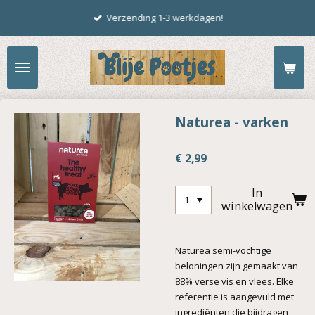
Ga
Verzending 1-3 werkdagen!
direct
naar
de
hoofdinhoud
Naturea - varken
€ 2,99
In
winkelwagen
Naturea semi-vochtige
beloningen zijn gemaakt van
88% verse vis en vlees. Elke
referentie is aangevuld met
ingrediënten die bijdragen