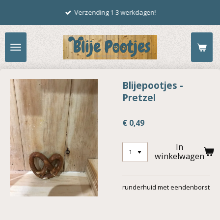
Ga
Verzending 1-3 werkdagen!
direct
naar
de
hoofdinhoud
Blijepootjes -
Pretzel
€ 0,49
In
winkelwagen
runderhuid met eendenborst