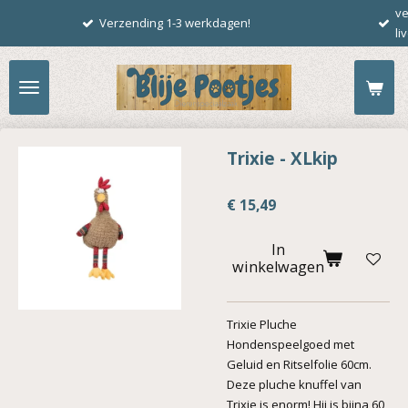
verrassings(live )pakketten 
Ga
ing 1-3 werkdagen!
live.
direct
naar
de
hoofdinhoud
Trixie - XLkip
€ 15,49
In
winkelwagen
Trixie Pluche
Hondenspeelgoed met
Geluid en Ritselfolie 60cm.
Deze pluche knuffel van
Trixie is enorm! Hij is bijna 60