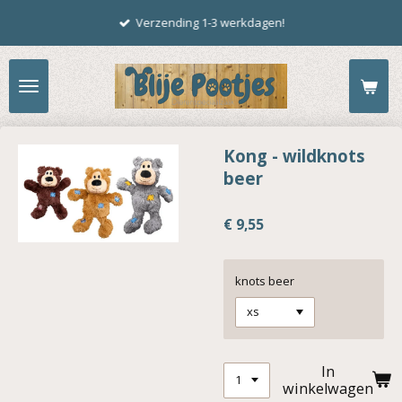
Ga
Verzending 1-3 werkdagen!
direct
naar
de
hoofdinhoud
Kong - wildknots
beer
€ 9,55
knots beer
In
winkelwagen