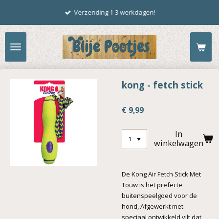
Ga
Verzending 1-3 werkdagen!
direct
naar
de
hoofdinhoud
kong - fetch stick
€ 9,99
In
winkelwagen
De Kong Air Fetch Stick Met
Touw is het prefecte
buitenspeelgoed voor de
hond, Afgewerkt met
speciaal ontwikkeld vilt dat