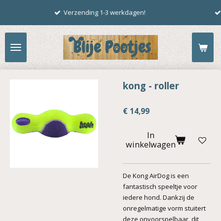
verrassings(live )pakke
Ga
rzending 1-3 werkdagen!
live.
direct
naar
de
hoofdinhoud
kong - roller
€ 14,99
In
winkelwagen
De Kong AirDog is een
fantastisch speeltje voor
iedere hond. Dankzij de
onregelmatige vorm stuitert
deze onvoorspelbaar, dit